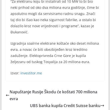
“Za elektranu koju bi instalirali od 10 MW to bi bio
neki prihod od oko dva miliona eura godišnje, čime bi
apsolutno mogli da servisiramo radnu snagu. Znači
taj dio bi išao kao neka sigurnost fabrike, a ostalo bi
dolazilo kroz nove vrijednosti i programe”, kazao je
Đukanović.
Izgradnja soalrne elektrane koštaće oko deset miliona
evra, a novac će biti obezbijeđen kroz kreditno
zaduženje. Elektoprivreda Crne Gore je kupila
željezaru od tuskog Tosyalija za 20 miliona eura.
Izvor:
investitor.me
Napuštanje Rusije Škodu će koštati 700 miliona
evra
UBS banka kupila Credit Suisse banku