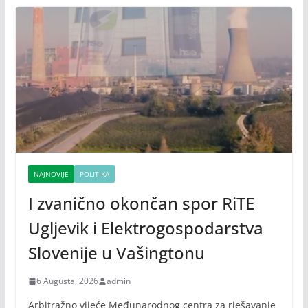
NAJNOVIJE
POLITIKA
I zvanično okončan spor RiTE
Ugljevik i Elektrogospodarstva
Slovenije u Vašingtonu
6 Augusta, 2026
admin
Arbitražno vijeće Međunarodnog centra za rješavanje