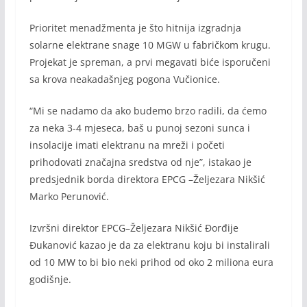
Prioritet menadžmenta je što hitnija izgradnja
solarne elektrane snage 10 MGW u fabričkom krugu.
Projekat je spreman, a prvi megavati biće isporučeni
sa krova neakadašnjeg pogona Vučionice.
“Mi se nadamo da ako budemo brzo radili, da ćemo
za neka 3-4 mjeseca, baš u punoj sezoni sunca i
insolacije imati elektranu na mreži i početi
prihodovati značajna sredstva od nje”, istakao je
predsjednik borda direktora EPCG –Željezara Nikšić
Marko Perunović.
Izvršni direktor EPCG–Željezara Nikšić Đorđije
Đukanović kazao je da za elektranu koju bi instalirali
od 10 MW to bi bio neki prihod od oko 2 miliona eura
godišnje.