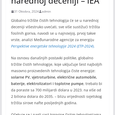
narednoj deceniji – IEA
31 Oktobra, 2024
admin
Globalno tržište čistih tehnologija će se u narednoj
deceniji višestruko uvećati, sve više sustižući tržišta
fosilnih goriva, navodi se u najnovijoj, prvoj takve
vrste, analizi Međunarodne agencije za energiju
Perspektive energetske tehnologije 2024
(
ETP-2024
).
Na osnovu današnjih postavki politike, globalno
tržište čistih tehnologije, koje uključuje šest najboljih
masovno proizvedenih tehnologija čiste energije:
solarne PV, vjetroturbine, električne automobile,
baterije, elektrolizatori i toplotne pumpe
, trebalo bi
da poraste sa 700 milijardi dolara u 2023. na više od
2 biliona dolara do 2035. – blizu vrijednosti svjetskog
tržišta sirove nafte posljednjih godina.
Očekuje se i nagli rast trgovine čistim tehnologijama.