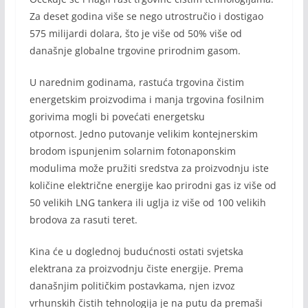
Za deset godina više se nego utrostručio i dostigao
575 milijardi dolara, što je više od 50% više od
današnje globalne trgovine prirodnim gasom.
U narednim godinama, rastuća trgovina čistim
energetskim proizvodima i manja trgovina fosilnim
gorivima mogli bi povećati energetsku
otpornost. Jedno putovanje velikim kontejnerskim
brodom ispunjenim solarnim fotonaponskim
modulima može pružiti sredstva za proizvodnju iste
količine električne energije kao prirodni gas iz više od
50 velikih LNG tankera ili uglja iz više od 100 velikih
brodova za rasuti teret.
Kina će u doglednoj budućnosti ostati svjetska
elektrana za proizvodnju čiste energije. Prema
današnjim političkim postavkama, njen izvoz
vrhunskih čistih tehnologija je na putu da premaši