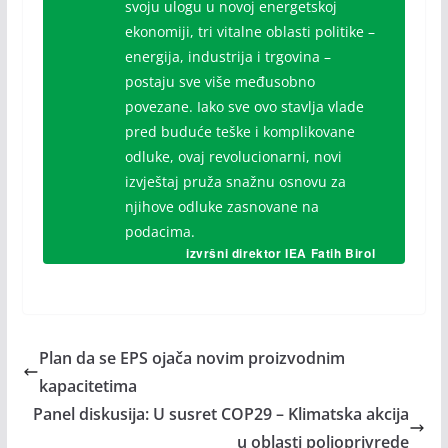
svoju ulogu u novoj energetskoj
ekonomiji, tri vitalne oblasti politike –
energija, industrija i trgovina –
postaju sve više međusobno
povezane. Iako sve ovo stavlja vlade
pred buduće teške i komplikovane
odluke, ovaj revolucionarni, novi
izvještaj pruža snažnu osnovu za
njihove odluke zasnovane na
podacima.
izvršni direktor IEA Fatih Birol
Plan da se EPS ojača novim proizvodnim
kapacitetima
Panel diskusija: U susret COP29 – Klimatska akcija
u oblasti poljoprivrede