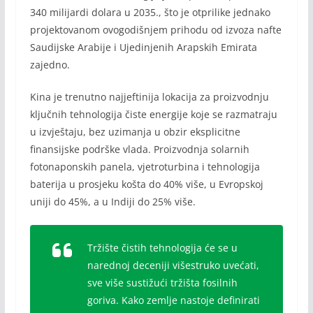
340 milijardi dolara u 2035., što je otprilike jednako
projektovanom ovogodišnjem prihodu od izvoza nafte
Saudijske Arabije i Ujedinjenih Arapskih Emirata
zajedno.
Kina je trenutno najjeftinija lokacija za proizvodnju
ključnih tehnologija čiste energije koje se razmatraju
u izvještaju, bez uzimanja u obzir eksplicitne
finansijske podrške vlada. Proizvodnja solarnih
fotonaponskih panela, vjetroturbina i tehnologija
baterija u prosjeku košta do 40% više, u Evropskoj
uniji do 45%, a u Indiji do 25% više.
Tržište čistih tehnologija će se u
narednoj deceniji višestruko uvećati,
sve više sustižući tržišta fosilnih
goriva. Kako zemlje nastoje definirati