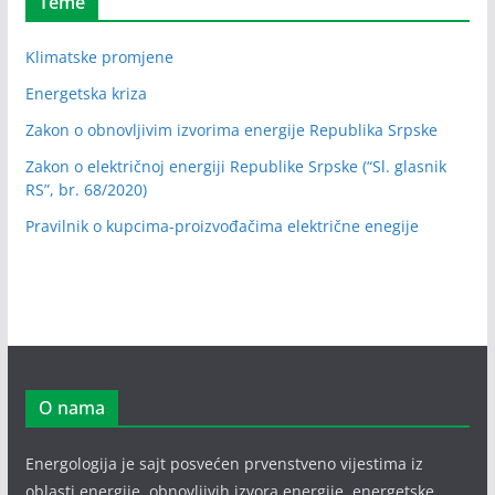
Teme
Klimatske promjene
Energetska kriza
Zakon o obnovljivim izvorima energije Republika Srpske
Zakon o električnoj energiji Republike Srpske (“Sl. glasnik
RS”, br. 68/2020)
Pravilnik o kupcima-proizvođačima električne enegije
O nama
Energologija je sajt posvećen prvenstveno vijestima iz
oblasti energije, obnovljivih izvora energije, energetske