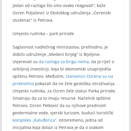
jedan od razloga što smo ovako reagovali“, kaže
Ozren Poljašević iz Ekološkog udruženja „Ozrenski
studenac“ iz Petrova.
Umjesto rudnika – park prirode
Saglasnost nadležnog ministastva, prethodno, je
dobilo udruženje „Medeni brijeg“ iz Bijeljine.
Uvjerevali su
da razloga za brigu nema
, da je riječ o
ozbiljnoj investiciji, koja bi ekonomski unaprijedila
opštinu Petrovo. Međutim,
stanovnici Ozrena su na
protestima
pokazali da ne žele geološka istraživanja.
Umjesto rudnika, za Ozren žele status Parka prirode.
Smatraju da za to imaju resurse. Načelnik opštine
Petrovo, Ozren Petković da su njihove prednosti
geotermalne vode, vjerski turizam, budući turistički
kompleks „Kaluđerica“
. Istovremeno, jedna od
inicijativa koja dolazi iz Petrova je da o svakom