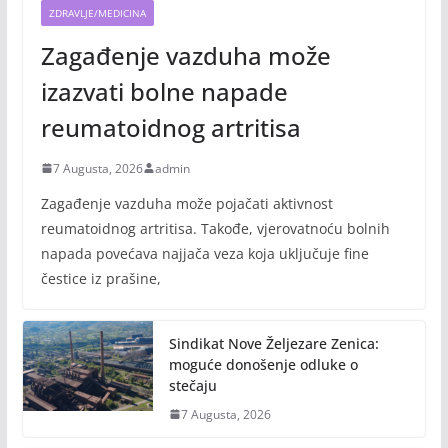
ZDRAVLJE/MEDICINA
Zagađenje vazduha može
izazvati bolne napade
reumatoidnog artritisa
7 Augusta, 2026
admin
Zagađenje vazduha može pojačati aktivnost
reumatoidnog artritisa. Takođe, vjerovatnoću bolnih
napada povećava najjača veza koja uključuje fine
čestice iz prašine,
Sindikat Nove Željezare Zenica:
moguće donošenje odluke o
stečaju
7 Augusta, 2026