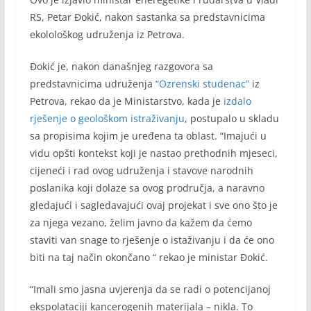
RS, Petar Đokić, nakon sastanka sa predstavnicima
ekolološkog udruženja iz Petrova.
Đokić je, nakon današnjeg razgovora sa
predstavnicima udruženja
“Ozrenski studenac”
iz
Petrova, rekao da je Ministarstvo, kada je
izdalo
rješenje o geološkom istraživanju
, postupalo u skladu
sa propisima kojim je uređena ta oblast. “Imajući u
vidu opšti kontekst koji je nastao prethodnih mjeseci,
cijeneći i rad ovog udruženja i stavove narodnih
poslanika koji dolaze sa ovog prodručja, a naravno
gledajući i sagledavajući ovaj projekat i sve ono što je
za njega vezano, želim javno da kažem da ćemo
staviti van snage to rješenje o istaživanju i da će ono
biti na taj način okončano “ rekao je ministar Đokić.
“Imali smo jasna uvjerenja da se radi o potencijanoj
ekspolataciji kancerogenih materijala – nikla. To