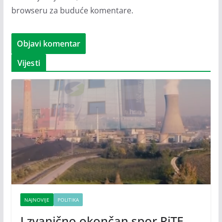
browseru za buduće komentare.
Vijesti
NAJNOVIJE
POLITIKA
I zvanično okončan spor RiTE