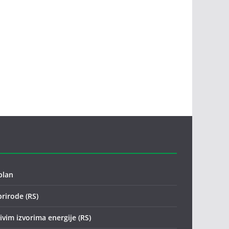
plan
prirode (RS)
vim izvorima energije (RS)