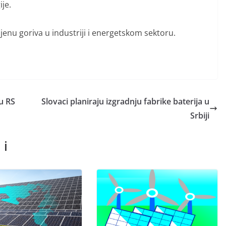
ije.
mjenu goriva u industriji i energetskom sektoru.
u RS
Slovaci planiraju izgradnju fabrike baterija u
Srbiji
 i