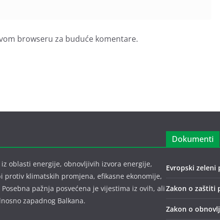
u ovom browseru za buduće komentare.
Dokumenti
z oblasti energije, obnovljivih izvora energije,
Evropski zeleni 
bi protiv klimatskih promjena, efikasne ekonomije,
 Posebna pažnja posvećena je vijestima iz ovih, ali
Zakon o zaštiti 
 odnosno zapadnog Balkana.
Zakon o obnovlji