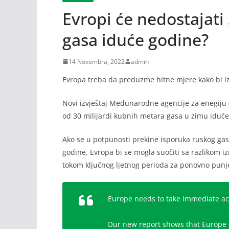
Evropi će nedostajati
gasa iduće godine?
14 Novembra, 2022
admin
Evropa treba da preduzme hitne mjere kako bi iz
Novi izvještaj Međunarodne agencije za enegiju 
od 30 milijardi kubnih metara gasa u zimu iduće
Ako se u potpunosti prekine isporuka ruskog gasa
godine, Evropa bi se mogla suočiti sa razlikom 
tokom ključnog ljetnog perioda za ponovno punje
Europe needs to take immediate acti
Our new report shows that Europe c