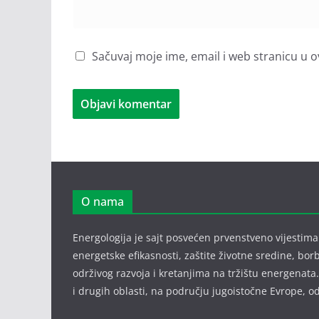
Sačuvaj moje ime, email i web stranicu 
O nama
Energologija je sajt posvećen prvenstveno vijestima i
energetske efikasnosti, zaštite životne sredine, bor
održivog razvoja i kretanjima na tržištu energenata.
i drugih oblasti, na području jugoistočne Evrope,