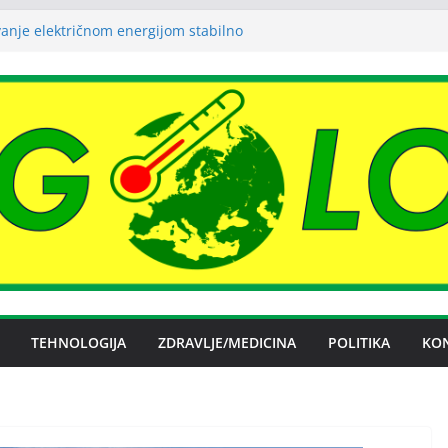
vanje električnom energijom stabilno
uha može izazvati bolne napade
tritisa
Željezare Zenica: moguće donošenje odluke
čan spor RiTE Ugljevik i Elektrogospodarstva
ingtonu
 budućnosti Nove Željezare Zenica,
žbe Vlade FBiH i vlasnika
TEHNOLOGIJA
ZDRAVLJE/MEDICINA
POLITIKA
KO