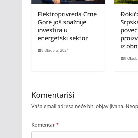
Elektroprivreda Crne
Đokić
Gore još snažnije
Srpsk
investira u
poveć
energetski sektor
proizv
iz obn
9 Oktobra, 2024
9 Oktob
Komentariši
Vaša email adresa neće biti objavljivana.
Neop
Komentar
*