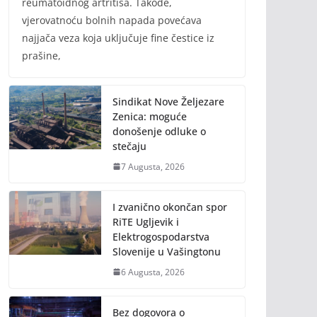
reumatoidnog artritisa. Takođe,
vjerovatnoću bolnih napada povećava
najjača veza koja uključuje fine čestice iz
prašine,
Sindikat Nove Željezare
Zenica: moguće
donošenje odluke o
stečaju
7 Augusta, 2026
I zvanično okončan spor
RiTE Ugljevik i
Elektrogospodarstva
Slovenije u Vašingtonu
6 Augusta, 2026
Bez dogovora o