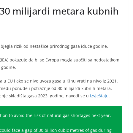
 30 milijardi metara kubnih
bjegla rizik od nestašice prirodnog gasa iduće godine.
(IEA) pokazuje da bi se Evropa mogla suočiti sa nedostatkom
 godine.
 u EU i ako se nivo uvoza gasa u Kinu vrati na nivo iz 2021.
između ponude i potražnje od 30 milijardi kubnih metara,
nje skladišta gasa 2023. godine, navodi se u
Izvještaju
.
on to avoid the risk of natural gas shortages next year.
ould face a gap of 30 billion cubic metres of gas during