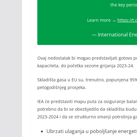
the key perio
Learn more →
https://t
— International En
Ovaj nedostatak bi mogao predstavljati gotovo 
kapaciteta, do početka sezone grijanja 2023-24.
Skladišta gasa u EU su, trenutno, popunjena 95% 
petogodišnjeg prosjeka.
IEA će predstaviti mapu puta za osiguranje bala
potrebno da bi se obezbjedilo da skladišta bud
2023-2024 i da se strukturno smanji potrošnja g
Ubrzati ulaganja u poboljšanje energets