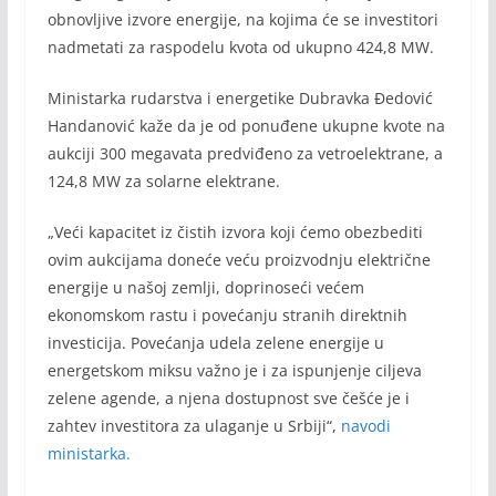
obnovljive izvore energije, na kojima će se investitori
nadmetati za raspodelu kvota od ukupno 424,8 MW.
Ministarka rudarstva i energetike Dubravka Đedović
Handanović kaže da je od ponuđene ukupne kvote na
aukciji 300 megavata predviđeno za vetroelektrane, a
124,8 MW za solarne elektrane.
„Veći kapacitet iz čistih izvora koji ćemo obezbediti
ovim aukcijama doneće veću proizvodnju električne
energije u našoj zemlji, doprinoseći većem
ekonomskom rastu i povećanju stranih direktnih
investicija. Povećanja udela zelene energije u
energetskom miksu važno je i za ispunjenje ciljeva
zelene agende, a njena dostupnost sve češće je i
zahtev investitora za ulaganje u Srbiji“,
navodi
ministarka.