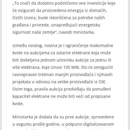
„To znači da dodatno podstičemo one investicije koje
će osigurati da proizvedena energija iz domaćih,
čistih izvora, bude iskorišćena za potrebe naših
građana i privrede, unapređujući energetsku
sigurnost naše zemlje“, navodi ministarka.
Između ostalog, novina je i ograničenje maksimalne
kvote na aukcijama za solarne elektrane koja može
biti dodeljena jednom učesniku aukcije za jednu ili
više elektrana, koje iznosi 105 MW, što će omogućiti
ravnopravan tretman manjih proizvođača i njihovih
projekata u odnosu na velike proizvođače iz OIE.
Osim toga, pravila aukcija predviđaju da ponuđeni
kapacitet elektrane ne može biti veći od propisane
kvote.
Ministarka je dodala da su prve aukcije, sprovedene
u avgustu prošle godine, u potpuno digitalizovanom