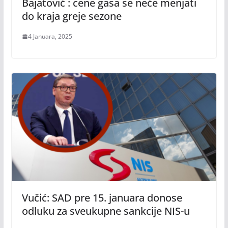
Bajatović : cene gasa se neće menjati
do kraja greje sezone
4 Januara, 2025
Vučić: SAD pre 15. januara donose
odluku za sveukupne sankcije NIS-u