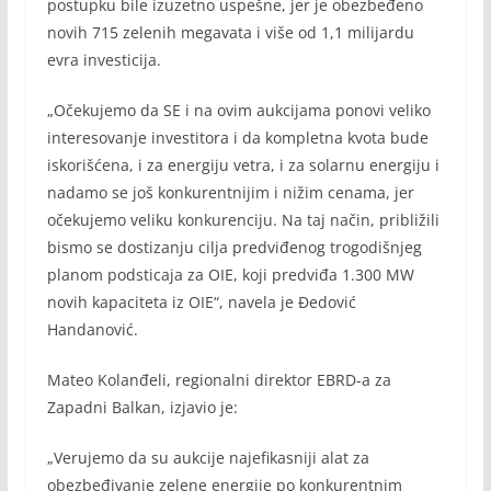
postupku bile izuzetno uspešne, jer je obezbeđeno
novih 715 zelenih megavata i više od 1,1 milijardu
evra investicija.
„Očekujemo da SE i na ovim aukcijama ponovi veliko
interesovanje investitora i da kompletna kvota bude
iskorišćena, i za energiju vetra, i za solarnu energiju i
nadamo se još konkurentnijim i nižim cenama, jer
očekujemo veliku konkurenciju. Na taj način, približili
bismo se dostizanju cilja predviđenog trogodišnjeg
planom podsticaja za OIE, koji predviđa 1.300 MW
novih kapaciteta iz OIE“, navela je Đedović
Handanović.
Mateo Kolanđeli, regionalni direktor EBRD-a za
Zapadni Balkan, izjavio je:
„Verujemo da su aukcije najefikasniji alat za
obezbeđivanje zelene energije po konkurentnim