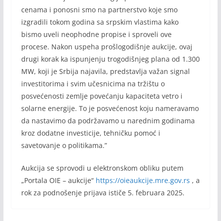
cenama i ponosni smo na partnerstvo koje smo
izgradili tokom godina sa srpskim vlastima kako
bismo uveli neophodne propise i sproveli ove
procese. Nakon uspeha prošlogodišnje aukcije, ovaj
drugi korak ka ispunjenju trogodišnjeg plana od 1.300
MW, koji je Srbija najavila, predstavlja važan signal
investitorima i svim učesnicima na tržištu o
posvećenosti zemlje povećanju kapaciteta vetro i
solarne energije. To je posvećenost koju nameravamo
da nastavimo da podržavamo u narednim godinama
kroz dodatne investicije, tehničku pomoć i
savetovanje o politikama.”
Aukcija se sprovodi u elektronskom obliku putem
„Portala OIE – aukcije“
https://oieaukcije.mre.gov.rs
, a
rok za podnošenje prijava ističe 5. februara 2025.