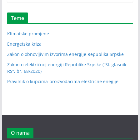
Teme
Klimatske promjene
Energetska kriza
Zakon o obnovljivim izvorima energije Republika Srpske
Zakon o električnoj energiji Republike Srpske (“Sl. glasnik
RS”, br. 68/2020)
Pravilnik o kupcima-proizvođačima električne enegije
O nama