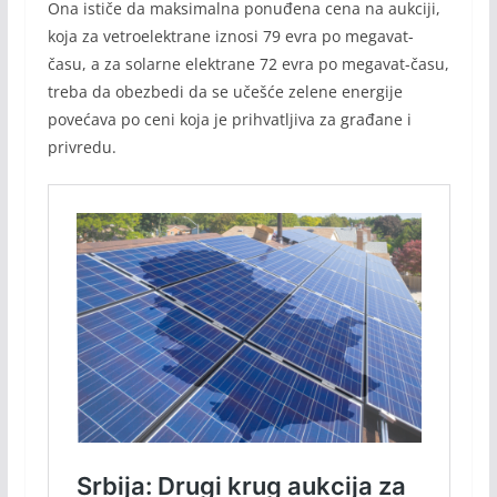
Ona ističe da maksimalna ponuđena cena na aukciji,
koja za vetroelektrane iznosi 79 evra po megavat-
času, a za solarne elektrane 72 evra po megavat-času,
treba da obezbedi da se učešće zelene energije
povećava po ceni koja je prihvatljiva za građane i
privredu.