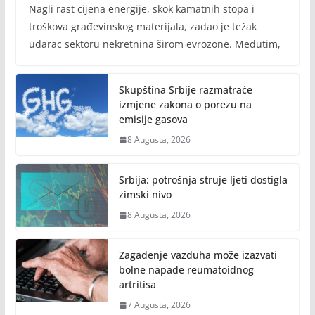
Nagli rast cijena energije, skok kamatnih stopa i
troškova građevinskog materijala, zadao je težak
udarac sektoru nekretnina širom evrozone. Međutim,
Skupština Srbije razmatraće
izmjene zakona o porezu na
emisije gasova
8 Augusta, 2026
Srbija: potrošnja struje ljeti dostigla
zimski nivo
8 Augusta, 2026
Zagađenje vazduha može izazvati
bolne napade reumatoidnog
artritisa
7 Augusta, 2026