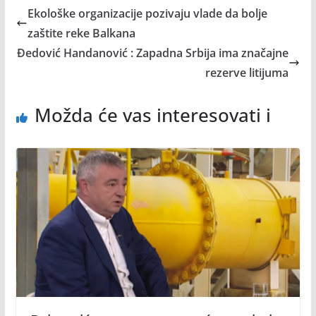
Ekološke organizacije pozivaju vlade da bolje
zaštite reke Balkana
Đedović Handanović : Zapadna Srbija ima značajne
rezerve litijuma
Možda će vas interesovati i