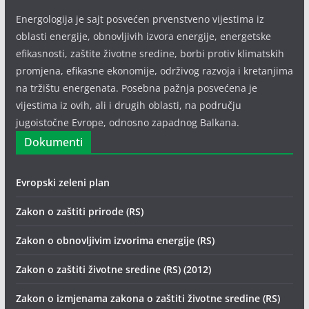
Energologija je sajt posvećen prvenstveno vijestima iz
oblasti energije, obnovljivih izvora energije, energetske
efikasnosti, zaštite životne sredine, borbi protiv klimatskih
promjena, efikasne ekonomije, održivog razvoja i kretanjima
na tržištu energenata. Posebna pažnja posvećena je
vijestima iz ovih, ali i drugih oblasti, na području
jugoistočne Evrope, odnosno zapadnog Balkana.
Dokumenti
Evropski zeleni plan
Zakon o zaštiti prirode (RS)
Zakon o obnovljivim izvorima energije (RS)
Zakon o zaštiti životne sredine (RS) (2012)
Zakon o izmjenama zakona o zaštiti životne sredine (RS)