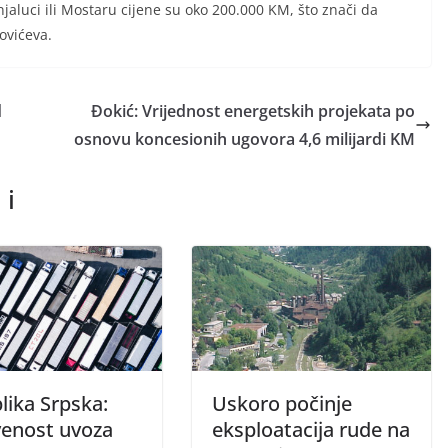
aluci ili Mostaru cijene su oko 200.000 KM, što znači da
ovićeva.
d
Đokić: Vrijednost energetskih projekata po
osnovu koncesionih ugovora 4,6 milijardi KM
 i
lika Srpska:
Uskoro počinje
venost uvoza
eksploatacija rude na