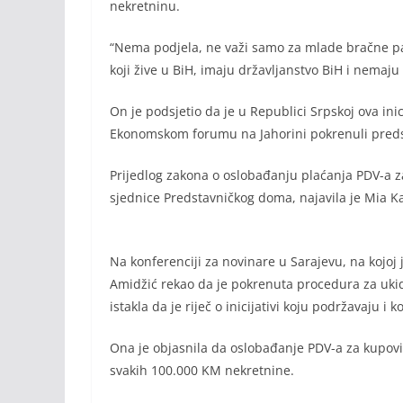
nekretninu.
“Nema podjela, ne važi samo za mlade bračne par
koji žive u BiH, imaju državljanstvo BiH i nemaju
On je podsjetio da je u Republici Srpskoj ova ini
Ekonomskom forumu na Jahorini pokrenuli preds
Prijedlog zakona o oslobađanju plaćanja PDV-a 
sjednice Predstavničkog doma, najavila je Mia K
Na konferenciji za novinare u Sarajevu, na kojoj 
Amidžić rekao da je pokrenuta procedura za uki
istakla da je riječ o inicijativi koju podržavaju 
Ona je objasnila da oslobađanje PDV-a za kupov
svakih 100.000 KM nekretnine.