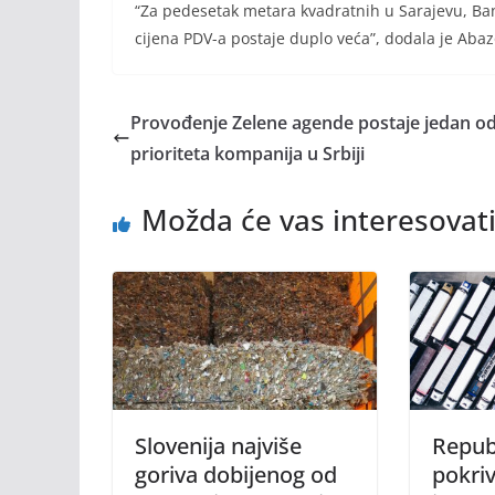
“Za pedesetak metara kvadratnih u Sarajevu, Banj
cijena PDV-a postaje duplo veća”, dodala je Abaz
Provođenje Zelene agende postaje jedan o
prioriteta kompanija u Srbiji
Možda će vas interesovati
Slovenija najviše
Repub
goriva dobijenog od
pokri