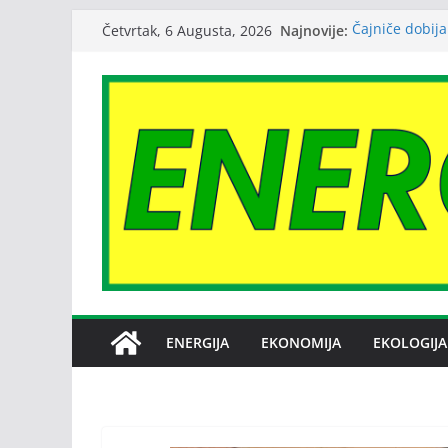
Skip
Najnovije:
Čajniče dobija
Četvrtak, 6 Augusta, 2026
to
Bez dogovora 
međusobne opt
content
Srbija: Snabd
Petrović: Rep
snabdijevanje
Janafu produž
nafte NIS-u
ENERGIJA
EKONOMIJA
EKOLOGIJA