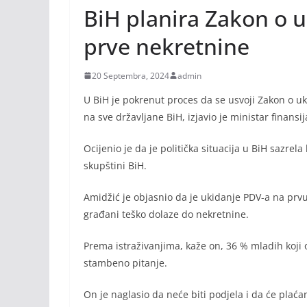
BiH planira Zakon o 
prve nekretnine
20 Septembra, 2024
admin
U BiH je pokrenut proces da se usvoji Zakon o u
na sve državljane BiH, izjavio je ministar finansi
Ocijenio je da je politička situacija u BiH sazre
skupštini BiH.
Amidžić je objasnio da je ukidanje PDV-a na prv
građani teško dolaze do nekretnine.
Prema istraživanjima, kaže on, 36 % mladih koji 
stambeno pitanje.
On je naglasio da neće biti podjela i da će plaća