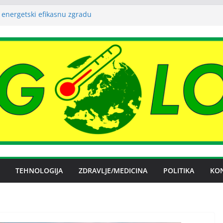
 energetski efikasnu zgradu
o budućnosti Nove Željezare Zenica,
užbe Vlade FBiH i vlasnika
evanje električnom energijom stabilno
ublika Srpska nema problema sa
m električnom energijom
ena licenca OFAK-a, nastavlja se isporuka
TEHNOLOGIJA
ZDRAVLJE/MEDICINA
POLITIKA
KO