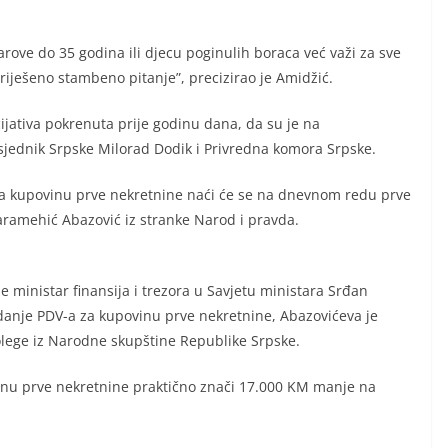
ove do 35 godina ili djecu poginulih boraca već važi za sve
 riješeno stambeno pitanje”, precizirao je Amidžić.
cijativa pokrenuta prije godinu dana, da su je na
jednik Srpske Milorad Dodik i Privredna komora Srpske.
za kupovinu prve nekretnine naći će se na dnevnom redu prve
aramehić Abazović iz stranke Narod i pravda.
je ministar finansija i trezora u Savjetu ministara Srđan
danje PDV-a za kupovinu prve nekretnine, Abazovićeva je
i kolege iz Narodne skupštine Republike Srpske.
inu prve nekretnine praktično znači 17.000 KM manje na