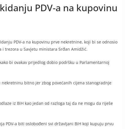
ukidanju PDV-a na kupovinu
kidanju PDV-a na kupovinu prve nekretnine, koji bi se odnosio
ja i trezora u Savjetu ministara Srđan Amidžić.
la kako bi ovakav prijedlog dobio podršku u Parlamentarnoj
u nekretninu bitno jer zbog povećanih cijena stanogradnje
odlaze iz BiH kao jedan od razloga taj da ne mogu da riješe
nja PDV-a biti oslobođeni svi državljani BiH koji kupuju prvu