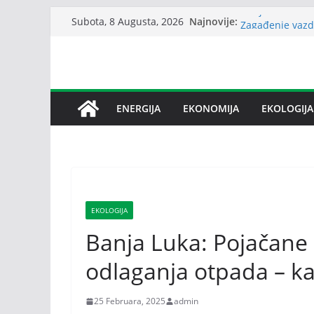
Skip
Srbija: Snabdev
Najnovije:
Subota, 8 Augusta, 2026
to
Zagađenje vazd
reumatoidnog ar
content
Sindikat Nove 
o stečaju
I zvanično okon
Slovenije u Vaš
ENERGIJA
EKONOMIJA
EKOLOGIJA
Bez dogovora o 
međusobne optu
EKOLOGIJA
Banja Luka: Pojačane
odlaganja otpada – k
25 Februara, 2025
admin