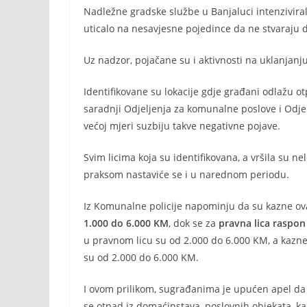
Nadležne gradske službe u Banjaluci intenzivira
uticalo na nesavjesne pojedince da ne stvaraju d
Uz nadzor, pojačane su i aktivnosti na uklanjanj
Identifikovane su lokacije gdje građani odlažu ot
saradnji Odjeljenja za komunalne poslove i Odje
većoj mjeri suzbiju takve negativne pojave.
Svim licima koja su identifikovana, a vršila su ne
praksom nastaviće se i u narednom periodu.
Iz Komunalne policije napominju da su kazne ova
1.000 do 6.000 KM
, dok se za
pravna lica raspon
u pravnom licu su od 2.000 do 6.000 KM, a kazn
su od 2.000 do 6.000 KM.
I ovom prilikom, sugrađanima je upućen apel d
se otpad iz domaćinstava, poslovnih objekata, kao