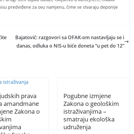
nisu predviđene za ovu namjenu, čime se stvaraju deponije
ite
Bajatović: razgovori sa OFAK-om nastavljaju se i
danas, odluka o NIS-u biće doneta “u pet do 12”
judskih prava
Pogubne izmjene
la amandmane
Zakona o geološkim
mjene Zakona o
istraživanjima –
škim
smatraju ekološka
ivanjima
udruženja