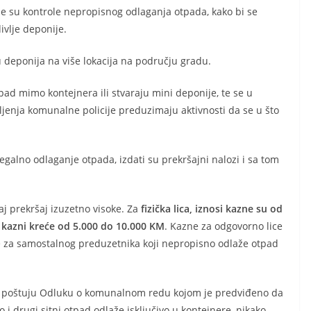
le su kontrole nepropisnog odlaganja otpada, kako bi se
ivlje deponije.
u deponija na više lokacija na području gradu.
pad mimo kontejnera ili stvaraju mini deponije, te se u
ljenja komunalne policije preduzimaju aktivnosti da se u što
legalno odlaganje otpada, izdati su prekršajni nalozi i sa tom
j prekršaj izuzetno visoke. Za
fizička lica, iznosi kazne su od
 kazni kreće od 5.000 do 10.000 KM
. Kazne za odgovorno lice
e za samostalnog preduzetnika koji nepropisno odlaže otpad
a poštuju Odluku o komunalnom redu kojom je predviđeno da
 i drugi sitni otpad odlaže isključivo u kontejnere, nikako