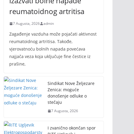
izazvati bolne napade
reumatoidnog artritisa
7 Augusta, 2026
admin
Zagađenje vazduha može pojačati aktivnost
reumatoidnog artritisa. Takođe,
vjerovatnoću bolnih napada povećava
najjača veza koja uključuje fine čestice iz
prašine,
Sindikat Nove Željezare
Zenica: moguće
donošenje odluke o
stečaju
7 Augusta, 2026
I zvanično okončan spor