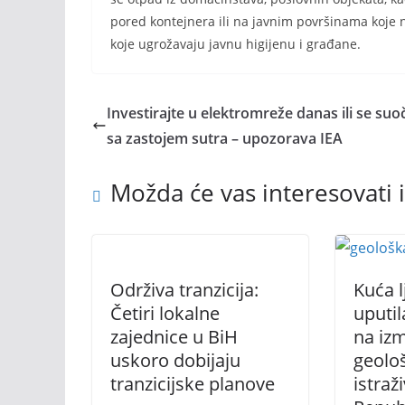
pored kontejnera ili na javnim površinama koje 
koje ugrožavaju javnu higijenu i građane.
Investirajte u elektromreže danas ili se suoč
sa zastojem sutra – upozorava IEA
Možda će vas interesovati i
Održiva tranzicija:
Kuća l
Četiri lokalne
uputi
zajednice u BiH
na iz
uskoro dobijaju
geolo
tranzicijske planove
istraž