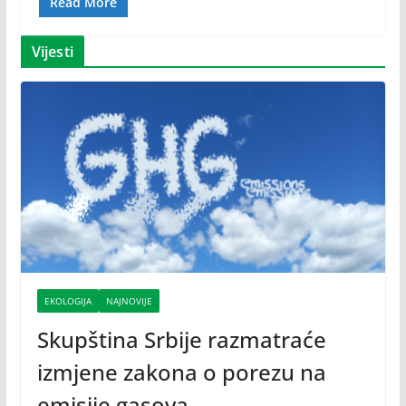
Read More
Vijesti
EKOLOGIJA
NAJNOVIJE
Skupština Srbije razmatraće
izmjene zakona o porezu na
emisije gasova