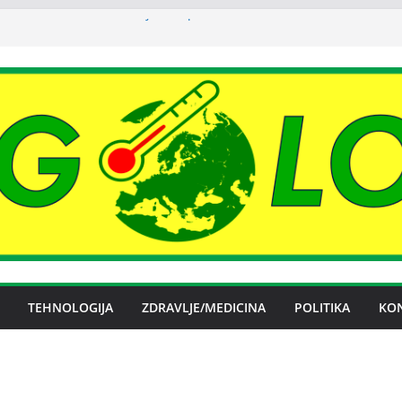
 licenca OFAK-a, nastavlja se isporuka
n spor RiTE Ugljevik i Elektrogospodarstva
ngtonu
udućnosti Nove Željezare Zenica,
e Vlade FBiH i vlasnika
nje električnom energijom stabilno
ika Srpska nema problema sa
električnom energijom
TEHNOLOGIJA
ZDRAVLJE/MEDICINA
POLITIKA
KO