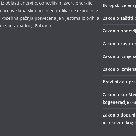
z oblasti energije, obnovljivih izvora energije,
Evropski zeleni 
bi protiv klimatskih promjena, efikasne ekonomije,
 Posebna pažnja posvećena je vijestima iz ovih, ali
Zakon o zaštiti 
odnosno zapadnog Balkana.
Zakon o obnovlj
Zakon o zaštiti 
Zakon o izmjena
Zakon o izmjena
Pravilnik o upr
Zakon o korišten
kogeneracije (FB
Zakon o dopuni 
učinkovite kogen