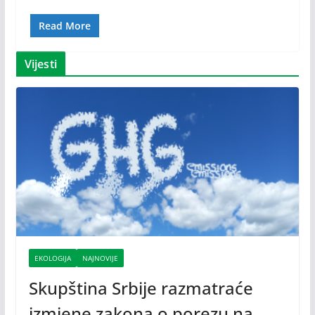
Read More
Vijesti
EKOLOGIJA
NAJNOVIJE
Skupština Srbije razmatraće
izmjene zakona o porezu na