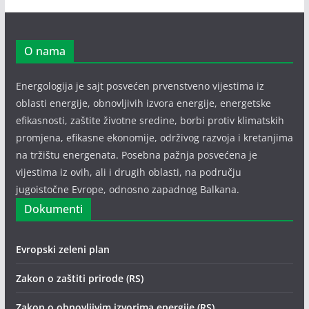
O nama
Energologija je sajt posvećen prvenstveno vijestima iz
oblasti energije, obnovljivih izvora energije, energetske
efikasnosti, zaštite životne sredine, borbi protiv klimatskih
promjena, efikasne ekonomije, održivog razvoja i kretanjima
na tržištu energenata. Posebna pažnja posvećena je
vijestima iz ovih, ali i drugih oblasti, na području
jugoistočne Evrope, odnosno zapadnog Balkana.
Dokumenti
Evropski zeleni plan
Zakon o zaštiti prirode (RS)
Zakon o obnovljivim izvorima energije (RS)