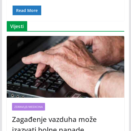
Read More
Vijesti
ZDRAVLJE/MEDICINA
Zagađenje vazduha može
izazvati bolne napade