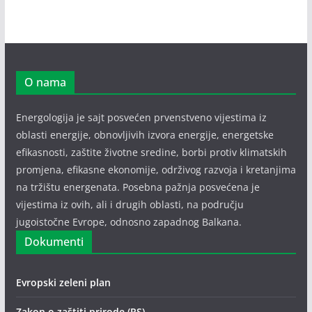
O nama
Energologija je sajt posvećen prvenstveno vijestima iz
oblasti energije, obnovljivih izvora energije, energetske
efikasnosti, zaštite životne sredine, borbi protiv klimatskih
promjena, efikasne ekonomije, održivog razvoja i kretanjima
na tržištu energenata. Posebna pažnja posvećena je
vijestima iz ovih, ali i drugih oblasti, na području
jugoistočne Evrope, odnosno zapadnog Balkana.
Dokumenti
Evropski zeleni plan
Zakon o zaštiti prirode (RS)