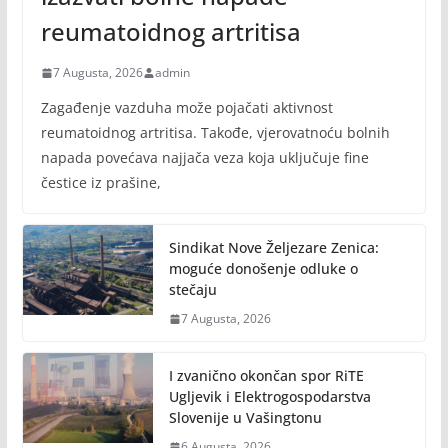
reumatoidnog artritisa
7 Augusta, 2026
admin
Zagađenje vazduha može pojačati aktivnost
reumatoidnog artritisa. Takođe, vjerovatnoću bolnih
napada povećava najjača veza koja uključuje fine
čestice iz prašine,
Sindikat Nove Željezare Zenica:
moguće donošenje odluke o
stečaju
7 Augusta, 2026
I zvanično okončan spor RiTE
Ugljevik i Elektrogospodarstva
Slovenije u Vašingtonu
6 Augusta, 2026