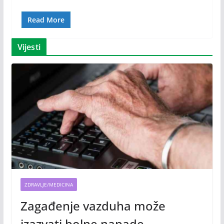
Read More
Vijesti
ZDRAVLJE/MEDICINA
Zagađenje vazduha može
izazvati bolne napade