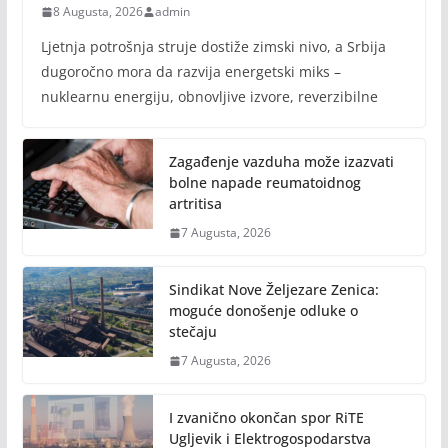
8 Augusta, 2026
admin
Ljetnja potrošnja struje dostiže zimski nivo, a Srbija
dugoročno mora da razvija energetski miks –
nuklearnu energiju, obnovljive izvore, reverzibilne
Zagađenje vazduha može izazvati
bolne napade reumatoidnog
artritisa
7 Augusta, 2026
Sindikat Nove Željezare Zenica:
moguće donošenje odluke o
stečaju
7 Augusta, 2026
I zvanično okončan spor RiTE
Ugljevik i Elektrogospodarstva