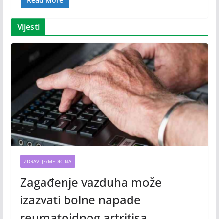
Read More
Vijesti
ZDRAVLJE/MEDICINA
Zagađenje vazduha može
izazvati bolne napade
reumatoidnog artritisa