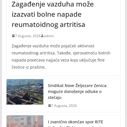
Zagađenje vazduha može
izazvati bolne napade
reumatoidnog artritisa
7 Augusta, 2026
admin
Zagađenje vazduha može pojačati aktivnost
reumatoidnog artritisa. Takođe, vjerovatnoću bolnih
napada povećava najjača veza koja uključuje fine
čestice iz prašine,
Sindikat Nove Željezare Zenica:
moguće donošenje odluke o
stečaju
7 Augusta, 2026
I zvanično okončan spor RiTE