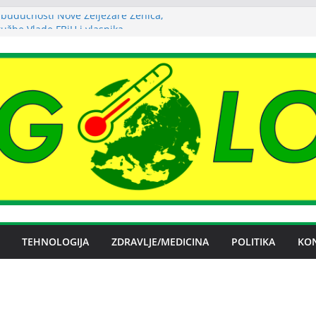
budućnosti Nove Željezare Zenica,
žbe Vlade FBiH i vlasnika
a struje ljeti dostigla zimski nivo
uha može izazvati bolne napade
tritisa
Željezare Zenica: moguće donošenje odluke
čan spor RiTE Ugljevik i Elektrogospodarstva
ingtonu
TEHNOLOGIJA
ZDRAVLJE/MEDICINA
POLITIKA
KO