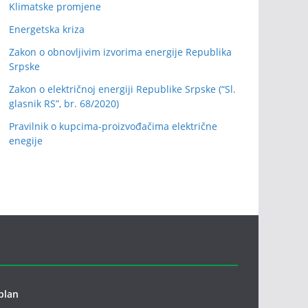
Klimatske promjene
Energetska kriza
Zakon o obnovljivim izvorima energije Republika
Srpske
Zakon o električnoj energiji Republike Srpske (“Sl.
glasnik RS”, br. 68/2020)
Pravilnik o kupcima-proizvođačima električne
enegije
plan