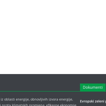
Dokumenti
z oblasti energije, obnovljivih izvora energije,
Evropski zeleni 
bi protiv klimatskih promjena, efikasne ekonomije,