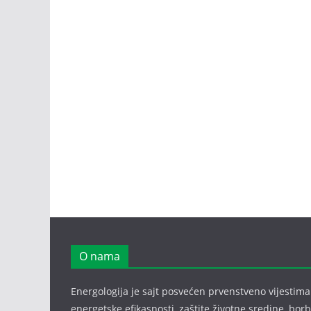
O nama
Energologija je sajt posvećen prvenstveno vijestima i
energetske efikasnosti, zaštite životne sredine, bor