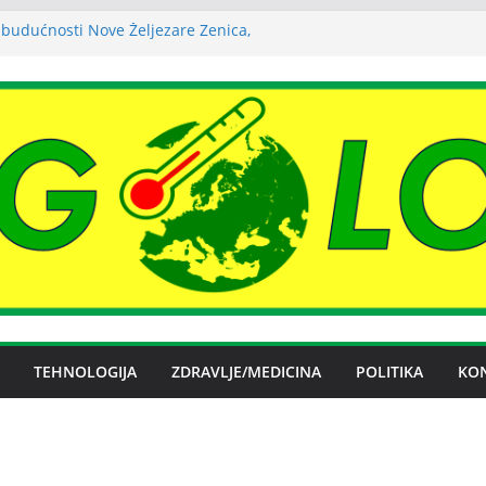
budućnosti Nove Željezare Zenica,
žbe Vlade FBiH i vlasnika
a struje ljeti dostigla zimski nivo
uha može izazvati bolne napade
tritisa
Željezare Zenica: moguće donošenje odluke
čan spor RiTE Ugljevik i Elektrogospodarstva
ingtonu
TEHNOLOGIJA
ZDRAVLJE/MEDICINA
POLITIKA
KO