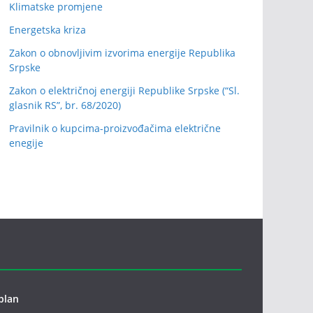
Klimatske promjene
Energetska kriza
Zakon o obnovljivim izvorima energije Republika
Srpske
Zakon o električnoj energiji Republike Srpske (“Sl.
glasnik RS”, br. 68/2020)
Pravilnik o kupcima-proizvođačima električne
enegije
plan