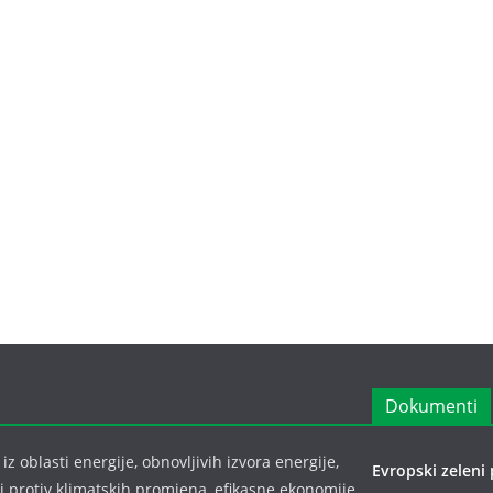
Dokumenti
z oblasti energije, obnovljivih izvora energije,
Evropski zeleni 
bi protiv klimatskih promjena, efikasne ekonomije,