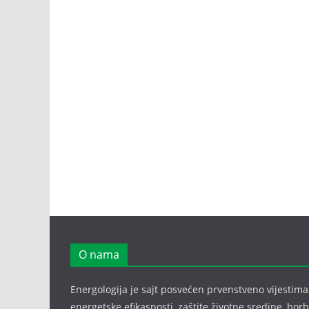
O nama
Energologija je sajt posvećen prvenstveno vijestima i
energetske efikasnosti, zaštite životne sredine, bor