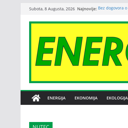
Skip
Najnovije:
Bez dogovora o 
Subota, 8 Augusta, 2026
to
međusobne optu
Srbija: potrošnj
content
Zagađenje vazd
reumatoidnog ar
Sindikat Nove 
o stečaju
I zvanično okon
Slovenije u Vaš
ENERGIJA
EKONOMIJA
EKOLOGIJA
NUTEC