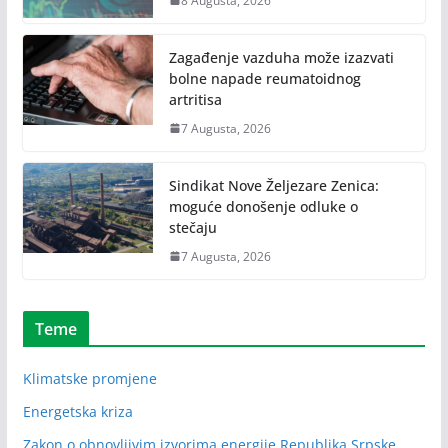
8 Augusta, 2026
Zagađenje vazduha može izazvati
bolne napade reumatoidnog
artritisa
7 Augusta, 2026
Sindikat Nove Željezare Zenica:
moguće donošenje odluke o
stečaju
7 Augusta, 2026
Teme
Klimatske promjene
Energetska kriza
Zakon o obnovljivim izvorima energije Republika Srpske