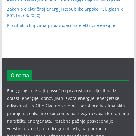
Zakon o električnoj energiji Republike Srpske (“Sl. glasnik
RS”, br. 68/2020)
Pravilnik o kupcima-proizvođačima električne enegije
O nama
Energologija je sajt posvećen prvenstveno vijestima iz
oblasti energije, obnovljivih izvora energije, energetske
efikasnosti, zaštite životne sredine, borbi protiv klimatskih
promjena, efikasne ekonomije, održivog razvoja i kretanjima
na tržištu energenata. Posebna pažnja posvećena je
vijestima iz ovih, ali i drugih oblasti, na području