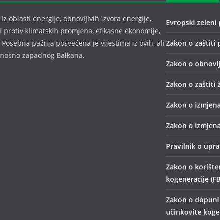
z oblasti energije, obnovljivih izvora energije,
Evropski zeleni 
bi protiv klimatskih promjena, efikasne ekonomije,
 Posebna pažnja posvećena je vijestima iz ovih, ali
Zakon o zaštiti 
odnosno zapadnog Balkana.
Zakon o obnovlj
Zakon o zaštiti 
Zakon o izmjena
Zakon o izmjena
Pravilnik o upr
Zakon o korišten
kogeneracije (FB
Zakon o dopuni 
učinkovite kogen