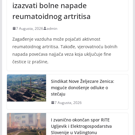
izazvati bolne napade
reumatoidnog artritisa
7 Augusta, 2026
admin
Zagađenje vazduha može pojačati aktivnost
reumatoidnog artritisa. Takođe, vjerovatnoću bolnih
napada povećava najjača veza koja uključuje fine
čestice iz prašine,
Sindikat Nove Željezare Zenica:
moguće donošenje odluke o
stečaju
7 Augusta, 2026
I zvanično okončan spor RiTE
Ugljevik i Elektrogospodarstva
Slovenije u Vašingtonu