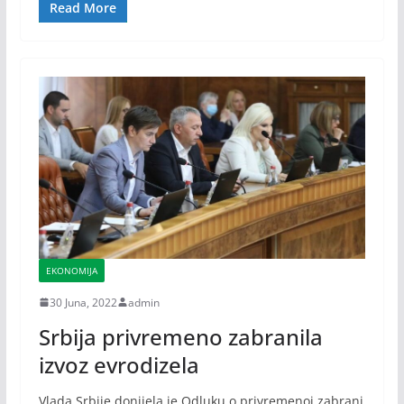
Read More
EKONOMIJA
30 Juna, 2022
admin
Srbija privremeno zabranila
izvoz evrodizela
Vlada Srbije donijela je Odluku o privremenoj zabrani