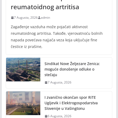
reumatoidnog artritisa
7 Augusta, 2026
admin
Zagađenje vazduha može pojačati aktivnost
reumatoidnog artritisa. Takođe, vjerovatnoću bolnih
napada povećava najjača veza koja uključuje fine
čestice iz prašine,
Sindikat Nove Željezare Zenica:
moguće donošenje odluke o
stečaju
7 Augusta, 2026
I zvanično okončan spor RiTE
Ugljevik i Elektrogospodarstva
Slovenije u Vašingtonu
6 Augusta, 2026