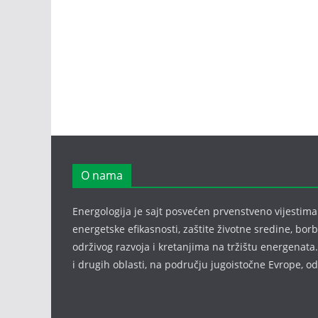
O nama
Energologija je sajt posvećen prvenstveno vijestima i
energetske efikasnosti, zaštite životne sredine, bor
održivog razvoja i kretanjima na tržištu energenata.
i drugih oblasti, na području jugoistočne Evrope, 