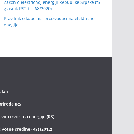
Zakon o električnoj energiji Republike Srpske (“Sl.
glasnik RS”, br. 68/2020)
Pravilnik o kupcima-proizvođačima električne
enegije
plan
prirode (RS)
ivim izvorima energije (RS)
životne sredine (RS) (2012)