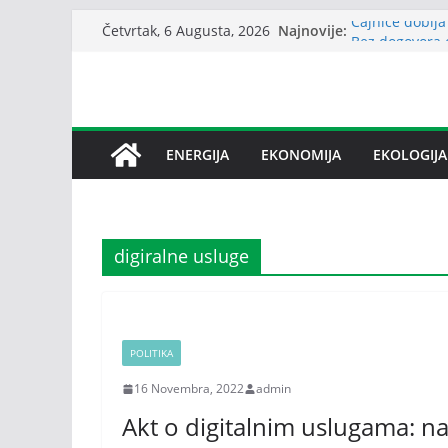
Skip
Čajniče dobija
Najnovije:
Četvrtak, 6 Augusta, 2026
Bez dogovora 
to
međusobne opt
content
Srbija: Snabd
Petrović: Rep
snabdijevanje
Janafu produže
ENERGIJA
EKONOMIJA
EKOLOGIJA
nafte NIS-u
digiralne usluge
POLITIKA
16 Novembra, 2022
admin
Akt o digitalnim uslugama: na