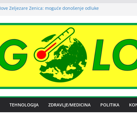
Nove Željezare Zenica: moguće donošenje odluke
na energije podstakao domaćinstva da više ulažu u
u efikasnost
 Srbije razmatraće izmjene zakona o porezu na
asova
trošnja struje ljeti dostigla zimski nivo
 vazduha može izazvati bolne napade
nog artritisa
TEHNOLOGIJA
ZDRAVLJE/MEDICINA
POLITIKA
KO