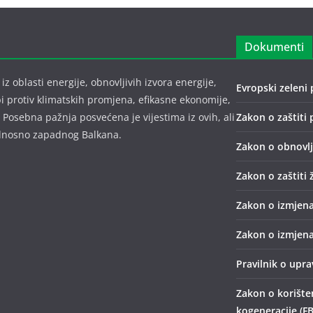
Dokumenti
z oblasti energije, obnovljivih izvora energije,
Evropski zeleni 
bi protiv klimatskih promjena, efikasne ekonomije,
 Posebna pažnja posvećena je vijestima iz ovih, ali
Zakon o zaštiti 
 odnosno zapadnog Balkana.
Zakon o obnovlji
Zakon o zaštiti 
Zakon o izmjena
Zakon o izmjena
Pravilnik o upr
Zakon o korišten
kogeneracije (FB