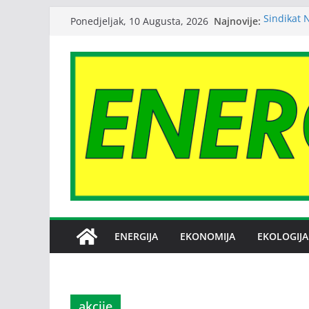
Skip
Najnovije:
Sindikat 
Ponedjeljak, 10 Augusta, 2026
to
o stečaju
Rast cije
content
energetsk
Skupština
emisije g
Srbija: po
Zagađenje
reumatoid
ENERGIJA
EKONOMIJA
EKOLOGIJA
akcije