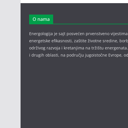
O nama
Energologija je sajt posvećen prvenstveno vijestima i
energetske efikasnosti, zaštite životne sredine, bor
održivog razvoja i kretanjima na tržištu energenata.
i drugih oblasti, na području jugoistočne Evrope,