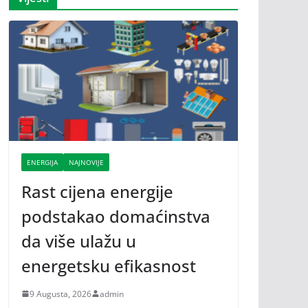
ENERGIJA
NAJNOVIJE
Rast cijena energije
podstakao domaćinstva
da više ulažu u
energetsku efikasnost
9 Augusta, 2026
admin