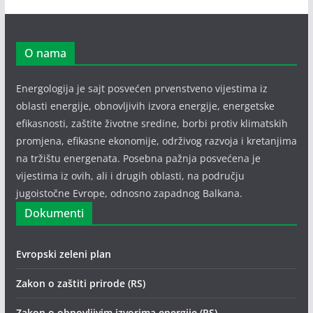
O nama
Energologija je sajt posvećen prvenstveno vijestima iz
oblasti energije, obnovljivih izvora energije, energetske
efikasnosti, zaštite životne sredine, borbi protiv klimatskih
promjena, efikasne ekonomije, održivog razvoja i kretanjima
na tržištu energenata. Posebna pažnja posvećena je
vijestima iz ovih, ali i drugih oblasti, na području
jugoistočne Evrope, odnosno zapadnog Balkana.
Dokumenti
Evropski zeleni plan
Zakon o zaštiti prirode (RS)
Zakon o obnovljivim izvorima energije (RS)