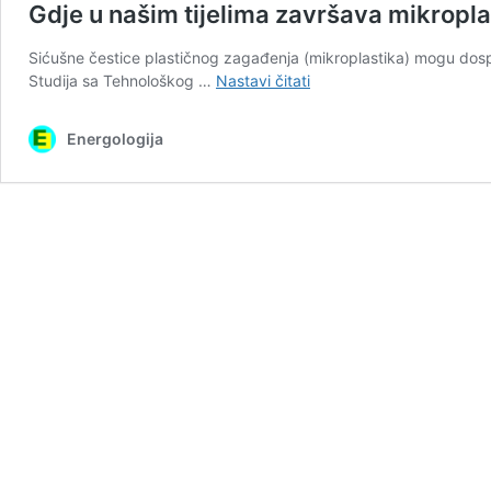
Gdje u našim tijelima završava mikropla
Sićušne čestice plastičnog zagađenja (mikroplastika) mogu dosp
Gdje
Studija sa Tehnološkog …
Nastavi čitati
u
našim
Energologija
tijelima
završava
mikroplastika
koju
udišemo
?