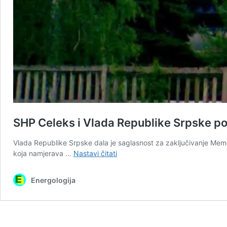
SHP Celeks i Vlada Republike Srpske 
Vlada Republike Srpske dala je saglasnost za zaključivanje Me
SHP
koja namjerava …
Nastavi čitati
Celeks
i
Energologija
Vlada
Republike
Srpske
potpisaće